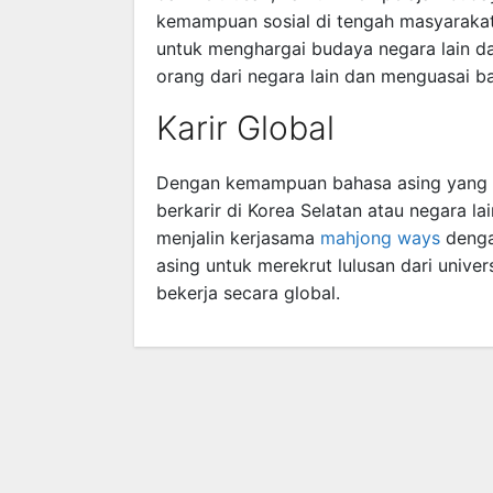
kemampuan sosial di tengah masyaraka
untuk menghargai budaya negara lain 
orang dari negara lain dan menguasai b
Karir Global
Dengan kemampuan bahasa asing yang mu
berkarir di Korea Selatan atau negara lai
menjalin kerjasama
mahjong ways
denga
asing untuk merekrut lulusan dari unive
bekerja secara global.