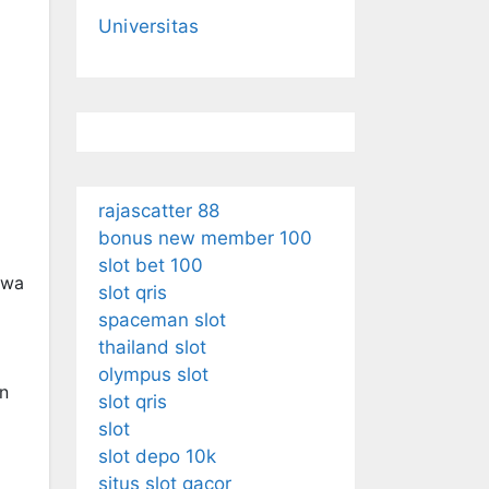
Universitas
rajascatter 88
bonus new member 100
slot bet 100
swa
slot qris
spaceman slot
thailand slot
olympus slot
n
slot qris
slot
slot depo 10k
situs slot gacor