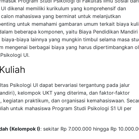
masuk Program Studi Psikologi di Fakultas Ilmu Sosial dan
ogi UI dikenal memiliki kurikulum yang komprehensif dan
gi calon mahasiswa yang berminat untuk melanjutkan
 penting untuk memahami gambaran umum terkait biaya kul
i dalam beberapa komponen, yaitu Biaya Pendidikan Mandiri
a biaya-biaya lainnya yang mungkin timbul selama masa stu
am mengenai berbagai biaya yang harus dipertimbangkan o
Psikologi UI.
Kuliah
ltas Psikologi UI dapat bervariasi tergantung pada jalur
diri), kelompok UKT yang diterima, dan faktor-faktor
l, kegiatan praktikum, dan organisasi kemahasiswaan. Seca
uliah untuk mahasiswa Program Studi Psikologi S1 UI per
ah (Kelompok I)
: sekitar Rp 7.000.000 hingga Rp 10.000.