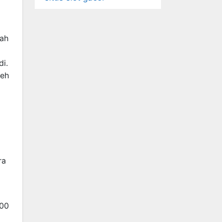
iah
di.
leh
ra
000