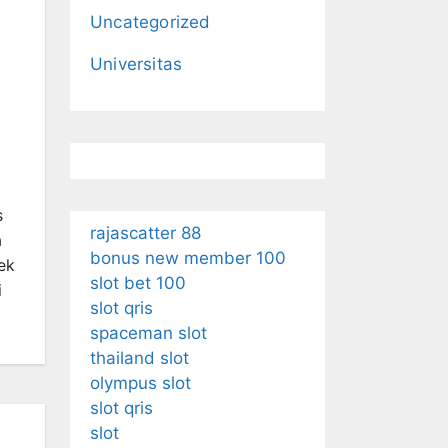
Uncategorized
Universitas
s
rajascatter 88
a
bonus new member 100
ek
slot bet 100
i
slot qris
spaceman slot
thailand slot
olympus slot
slot qris
slot