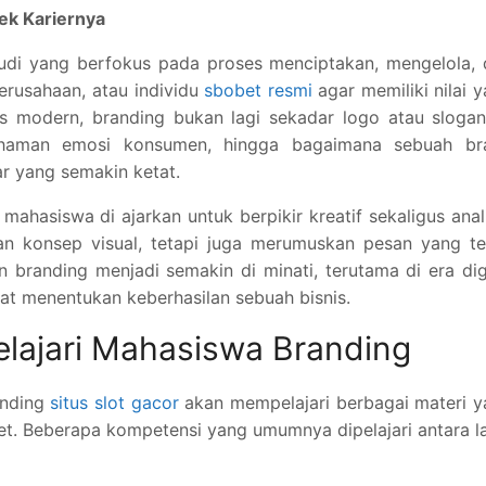
ek Kariernya
udi yang berfokus pada proses menciptakan, mengelola, 
erusahaan, atau individu
sbobet resmi
agar memiliki nilai 
is modern, branding bukan lagi sekadar logo atau slogan
ahaman emosi konsumen, hingga bagaimana sebuah br
r yang semakin ketat.
 mahasiswa di ajarkan untuk berpikir kreatif sekaligus anali
an konsep visual, tetapi juga merumuskan pesan yang te
an branding menjadi semakin di minati, terutama di era dig
gat menentukan keberhasilan sebuah bisnis.
lajari Mahasiswa Branding
anding
situs slot gacor
akan mempelajari berbagai materi 
set. Beberapa kompetensi yang umumnya dipelajari antara la