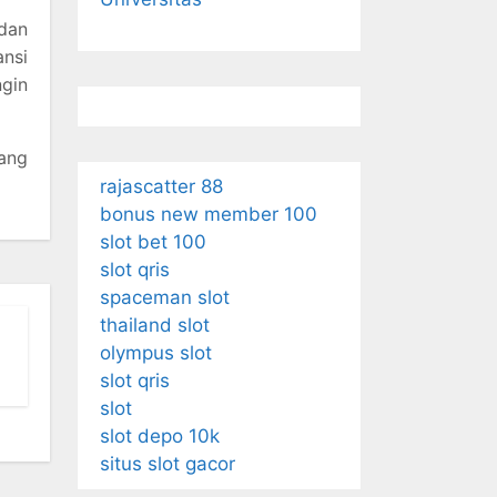
dan
nsi
gin
yang
rajascatter 88
bonus new member 100
slot bet 100
slot qris
spaceman slot
thailand slot
olympus slot
slot qris
slot
slot depo 10k
situs slot gacor