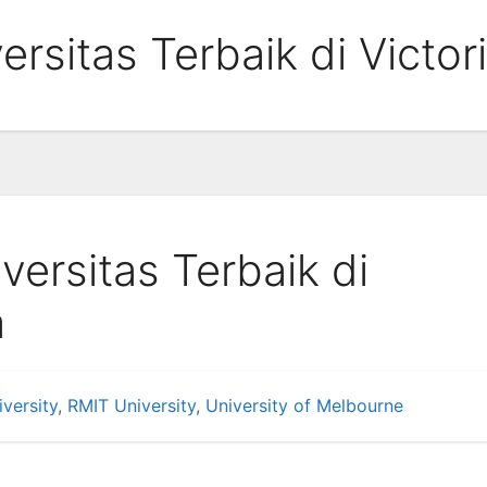
rsitas Terbaik di Victori
ersitas Terbaik di
a
versity
,
RMIT University
,
University of Melbourne