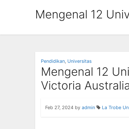
Skip
Mengenal 12 Unive
to
content
Pendidikan
,
Universitas
Mengenal 12 Univ
Victoria Australi
Feb 27, 2024
by
admin
La Trobe Uni