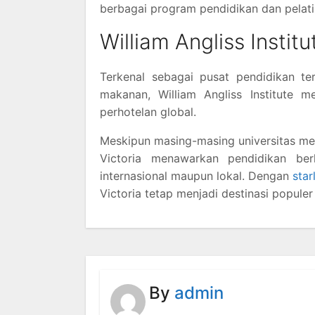
berbagai program pendidikan dan pelatiha
William Angliss Institu
Terkenal sebagai pusat pendidikan te
makanan, William Angliss Institute 
perhotelan global.
Meskipun masing-masing universitas memi
Victoria menawarkan pendidikan ber
internasional maupun lokal. Dengan
star
Victoria tetap menjadi destinasi populer
By
admin