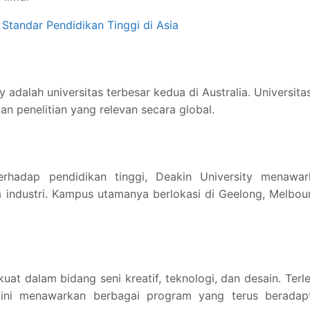
Standar Pendidikan Tinggi di Asia
 adalah universitas terbesar kedua di Australia. Universitas
an penelitian yang relevan secara global.
erhadap pendidikan tinggi, Deakin University menawar
 industri. Kampus utamanya berlokasi di Geelong, Melbou
uat dalam bidang seni kreatif, teknologi, dan desain. Terl
s ini menawarkan berbagai program yang terus beradapt