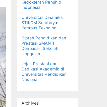
Kedokteran Penuh di
Indonesia
Universitas Dinamika
STIKOM Surabaya:
Kampus Teknologi
Kiprah Pendidikan dan
Prestasi SMAN 1
Denpasar: Sekolah
Unggulan
Jejak Prestasi dan
Dedikasi Akademik di
Universitas Pendidikan
Nasional
Archives