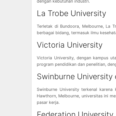
dengan kebutuhan industri.
La Trobe University
Terletak di Bundoora, Melbourne, La T
berbagai bidang, termasuk ilmu kesehata
Victoria University
Victoria University, dengan kampus u
program pendidikan dan penelitian, den
Swinburne University
Swinburne University terkenal karena k
Hawthorn, Melbourne, universitas ini 
pasar kerja.
Federation University 