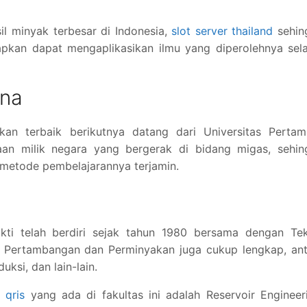
il minyak terbesar di Indonesia,
slot server thailand
sehin
arapkan dapat mengaplikasikan ilmu yang diperolehnya se
ina
an terbaik berikutnya datang dari Universitas Pertami
aan milik negara yang bergerak di bidang migas, sehin
n metode pembelajarannya terjamin.
akti telah berdiri sejak tahun 1980 bersama dengan Tek
tas Pertambangan dan Perminyakan juga cukup lengkap, an
uksi, dan lain-lain.
t qris
yang ada di fakultas ini adalah Reservoir Engineer