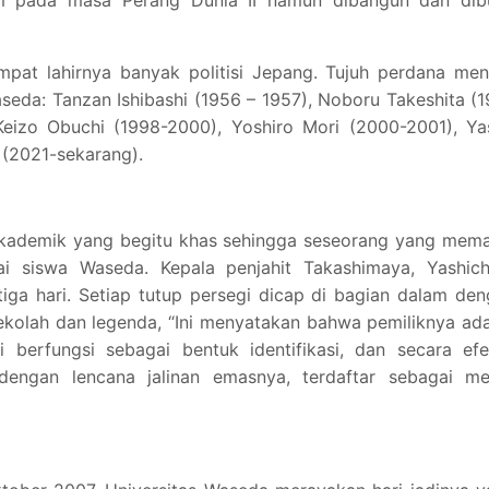
mpat lahirnya banyak politisi Jepang. Tujuh perdana men
eda: Tanzan Ishibashi (1956 – 1957), Noboru Takeshita (
 Keizo Obuchi (1998-2000), Yoshiro Mori (2000-2001), Y
 (2021-sekarang).
kademik yang begitu khas sehingga seseorang yang mema
gai siswa Waseda. Kepala penjahit Takashimaya, Yashich
iga hari. Setiap tutup persegi dicap di bagian dalam de
kolah dan legenda, “Ini menyatakan bahwa pemiliknya ad
 berfungsi sebagai bentuk identifikasi, dan secara efe
dengan lencana jalinan emasnya, terdaftar sebagai me