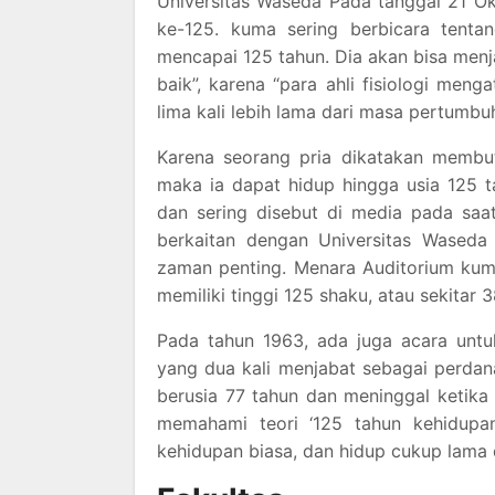
Universitas Waseda Pada tanggal 21 Ok
ke-125. kuma sering berbicara tenta
mencapai 125 tahun. Dia akan bisa men
baik”, karena “para ahli fisiologi me
lima kali lebih lama dari masa pertumbu
Karena seorang pria dikatakan membu
maka ia dapat hidup hingga usia 125 t
dan sering disebut di media pada saa
berkaitan dengan Universitas Waseda
zaman penting. Menara Auditorium kuma
memiliki tinggi 125 shaku, atau sekitar 
Pada tahun 1963, ada juga acara untu
yang dua kali menjabat sebagai perdan
berusia 77 tahun dan meninggal ketika 
memahami teori ‘125 tahun kehidupan
kehidupan biasa, dan hidup cukup lama 