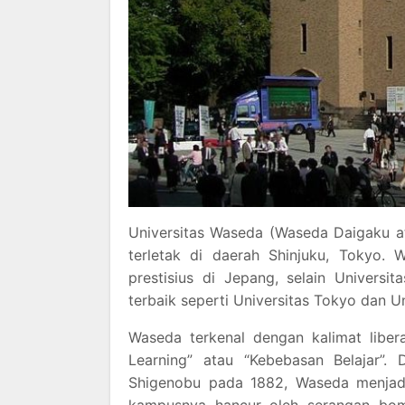
Universitas Waseda (Waseda Daigaku at
terletak di daerah Shinjuku, Tokyo. 
prestisius di Jepang, selain Universi
terbaik seperti Universitas Tokyo dan U
Waseda terkenal dengan kalimat libe
Learning” atau “Kebebasan Belajar”.
Shigenobu pada 1882, Waseda menjadi
kampusnya hancur oleh serangan bo