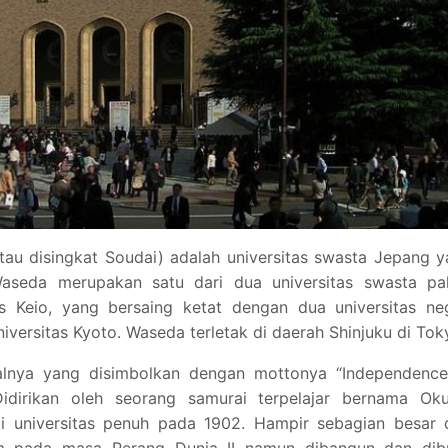
au disingkat Soudai) adalah universitas swasta Jepang 
Waseda merupakan satu dari dua universitas swasta pal
tas Keio, yang bersaing ketat dengan dua universitas ne
niversitas Kyoto. Waseda terletak di daerah Shinjuku di Tok
ralnya yang disimbolkan dengan mottonya “Independence
 Didirikan oleh seorang samurai terpelajar bernama Ok
 universitas penuh pada 1902. Hampir sebagian besar d
m pada masa Perang Dunia II namun dibangun dan dib