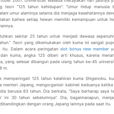
tober 2007, Universitas Waseda merayakan hari jadinya 
ng teori “125 tahun kehidupan”: “Umur hidup manusia b
jalani umur alaminya selama dia menjaga kesehatannya de
ngatakan bahwa setiap hewan memiliki kemampuan untuk h
hannya.
tuhkan sekitar 25 tahun untuk menjadi dewasa sepenuhn
ahun.” Teori yang dikemukakan oleh kuma ini sangat pop
t itu. Dalam acara peringatan
slot bonus new member
y
 dan kuma, angka 125 diberi arti khusus, karena menan
, yang selesai dibangun pada ulang tahun ke-45 universi
38 m.
k memperingati 125 tahun kelahiran kuma Shigenobu. ku
a menteri Jepang, mengorganisir kabinet keduanya ketika
dia berusia 83 tahun. Dia berkata, “Saya berharap saya t
’ ini 30 tahun sebelumnya”. Dia, bagaimanapun, menjal
dibandingkan dengan orang Jepang lainnya pada saat itu.