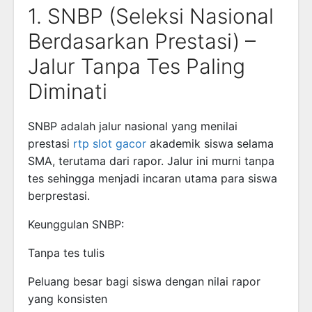
1. SNBP (Seleksi Nasional
Berdasarkan Prestasi) –
Jalur Tanpa Tes Paling
Diminati
SNBP adalah jalur nasional yang menilai
prestasi
rtp slot gacor
akademik siswa selama
SMA, terutama dari rapor. Jalur ini murni tanpa
tes sehingga menjadi incaran utama para siswa
berprestasi.
Keunggulan SNBP:
Tanpa tes tulis
Peluang besar bagi siswa dengan nilai rapor
yang konsisten