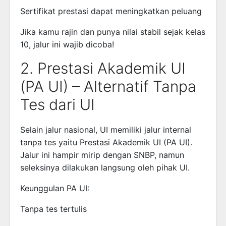
Sertifikat prestasi dapat meningkatkan peluang
Jika kamu rajin dan punya nilai stabil sejak kelas
10, jalur ini wajib dicoba!
2. Prestasi Akademik UI
(PA UI) – Alternatif Tanpa
Tes dari UI
Selain jalur nasional, UI memiliki jalur internal
tanpa tes yaitu Prestasi Akademik UI (PA UI).
Jalur ini hampir mirip dengan SNBP, namun
seleksinya dilakukan langsung oleh pihak UI.
Keunggulan PA UI:
Tanpa tes tertulis