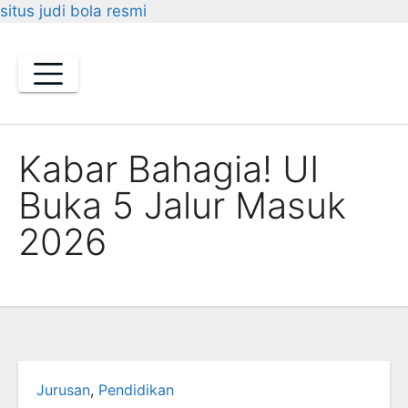
situs judi bola resmi
Skip
to
content
Kabar Bahagia! UI
Buka 5 Jalur Masuk
2026
Jurusan
,
Pendidikan