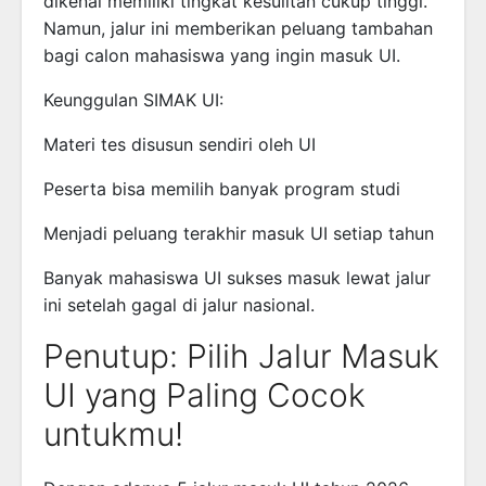
dikenal memiliki tingkat kesulitan cukup tinggi.
Namun, jalur ini memberikan peluang tambahan
bagi calon mahasiswa yang ingin masuk UI.
Keunggulan SIMAK UI:
Materi tes disusun sendiri oleh UI
Peserta bisa memilih banyak program studi
Menjadi peluang terakhir masuk UI setiap tahun
Banyak mahasiswa UI sukses masuk lewat jalur
ini setelah gagal di jalur nasional.
Penutup: Pilih Jalur Masuk
UI yang Paling Cocok
untukmu!