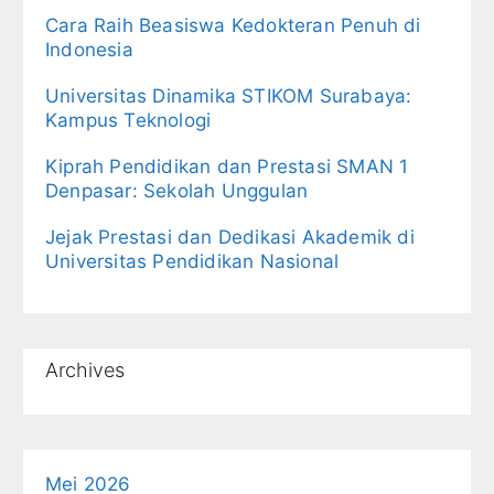
Cara Raih Beasiswa Kedokteran Penuh di
Indonesia
Universitas Dinamika STIKOM Surabaya:
Kampus Teknologi
Kiprah Pendidikan dan Prestasi SMAN 1
Denpasar: Sekolah Unggulan
Jejak Prestasi dan Dedikasi Akademik di
Universitas Pendidikan Nasional
Archives
Mei 2026