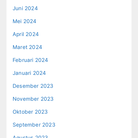
Juni 2024
Mei 2024
April 2024
Maret 2024
Februari 2024
Januari 2024
Desember 2023
November 2023
Oktober 2023
September 2023
Agustus 2023