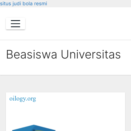
situs judi bola resmi
Skip
to
content
Beasiswa Universitas