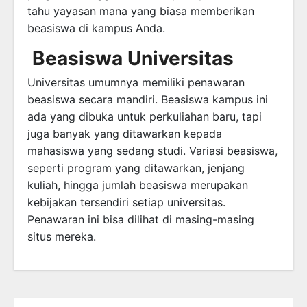
tahu yayasan mana yang biasa memberikan
beasiswa di kampus Anda.
Beasiswa Universitas
Universitas umumnya memiliki penawaran
beasiswa secara mandiri. Beasiswa kampus ini
ada yang dibuka untuk perkuliahan baru, tapi
juga banyak yang ditawarkan kepada
mahasiswa yang sedang studi. Variasi beasiswa,
seperti program yang ditawarkan, jenjang
kuliah, hingga jumlah beasiswa merupakan
kebijakan tersendiri setiap universitas.
Penawaran ini bisa dilihat di masing-masing
situs mereka.