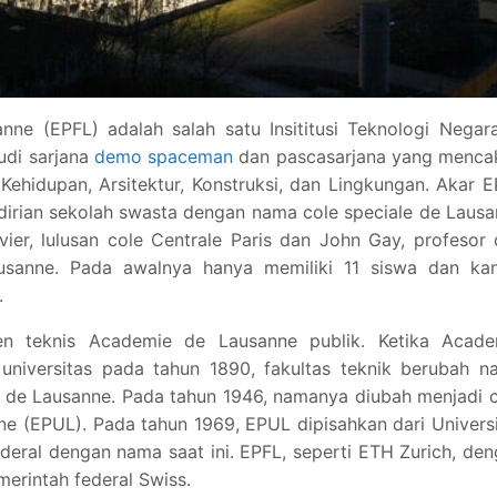
nne (EPFL) adalah salah satu Insititusi Teknologi Negar
udi sarjana
demo spaceman
dan pascasarjana yang menca
 Kehidupan, Arsitektur, Konstruksi, dan Lingkungan. Akar 
dirian sekolah swasta dengan nama cole speciale de Laus
ier, lulusan cole Centrale Paris dan John Gay, profesor
ausanne. Pada awalnya hanya memiliki 11 siswa dan kan
.
n teknis Academie de Lausanne publik. Ketika Acade
 universitas pada tahun 1890, fakultas teknik berubah 
ite de Lausanne. Pada tahun 1946, namanya diubah menjadi 
nne (EPUL). Pada tahun 1969, EPUL dipisahkan dari Univers
ederal dengan nama saat ini. EPFL, seperti ETH Zurich, de
erintah federal Swiss.